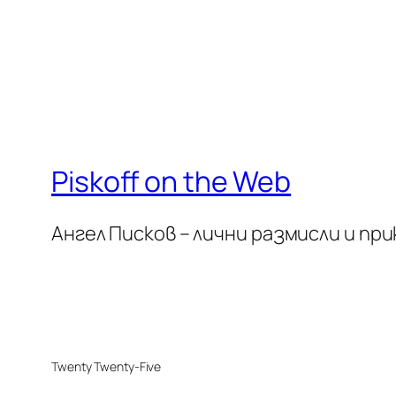
Piskoff on the Web
Ангел Писков – лични размисли и пр
Twenty Twenty-Five