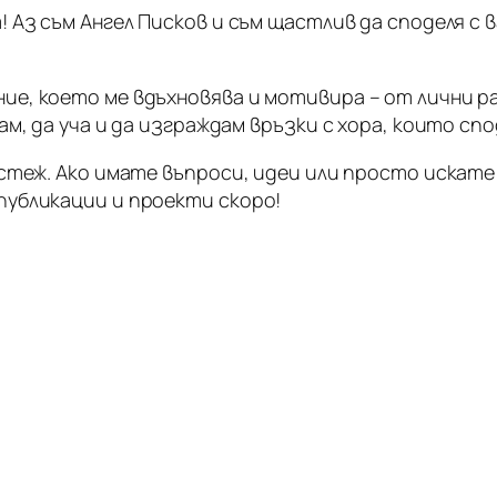
! Аз съм Ангел Писков и съм щастлив да споделя с
ие, което ме вдъхновява и мотивира – от лични р
ам, да уча и да изграждам връзки с хора, които с
астеж. Ако имате въпроси, идеи или просто искате
публикации и проекти скоро!