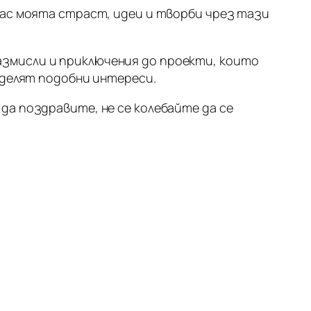
 вас моята страст, идеи и творби чрез тази
азмисли и приключения до проекти, които
поделят подобни интереси.
 да поздравите, не се колебайте да се